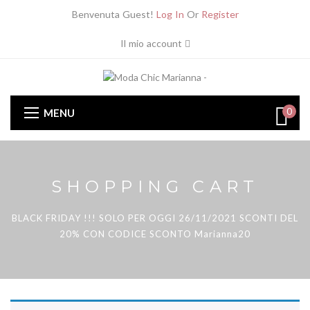
Benvenuta Guest!
Log In
Or
Register
Il mio account
0
MENU
SHOPPING CART
BLACK FRIDAY !!! SOLO PER OGGI 26/11/2021 SCONTI DEL
20% CON CODICE SCONTO Marianna20