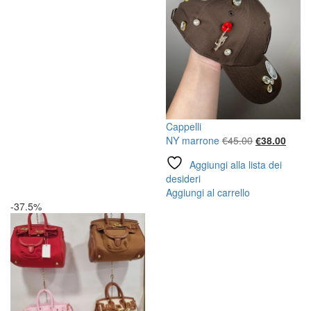
Cappelli
Il
Il
NY marrone
€
45.00
€
38.00
prezzo
prezz
Aggiungi alla lista dei
originale
attual
desideri
era:
è:
Aggiungi al carrello
€45.00.
€38.0
-37.5%