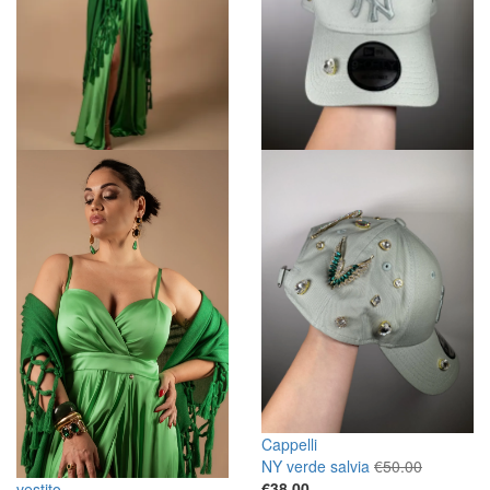
Cappelli
Il
NY verde salvia
€
50.00
Il
prezzo
€
38.00
vestito