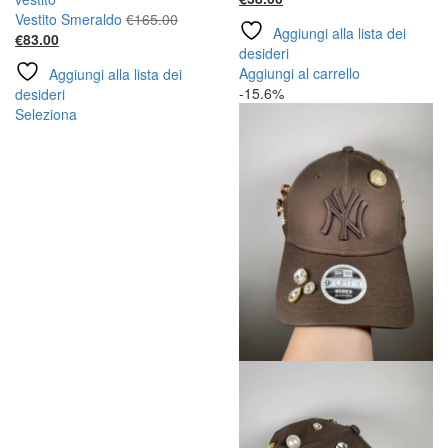
prezzo
originale
Il
Vestito Smeraldo
€
165.00
Aggiungi alla lista dei
attuale
era:
Il
prezzo
€
83.00
desideri
è:
€50.00.
prezzo
originale
Aggiungi al carrello
Aggiungi alla lista dei
€38.00.
attuale
era:
-15.6%
desideri
è:
€165.00.
Questo
Seleziona
€83.00.
prodotto
ha
più
varianti.
Le
opzioni
possono
essere
scelte
nella
pagina
del
prodotto