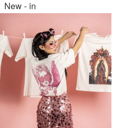
New - in
del
prodotto