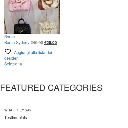
Borse
Il
Il
Borsa Sydney
€
40.00
€
25.00
prezzo
prezzo
Aggiungi alla lista dei
originale
attuale
desideri
era:
è:
Questo
Seleziona
€40.00.
€25.00.
prodotto
ha
più
FEATURED CATEGORIES
varianti.
Le
opzioni
possono
essere
WHAT THEY SAY
scelte
Testimonials
nella
pagina