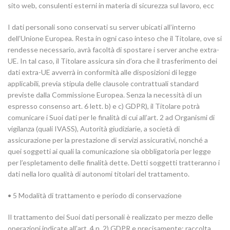
sito web, consulenti esterni in materia di sicurezza sul lavoro, ecc
I dati personali sono conservati su server ubicati all’interno
dell’Unione Europea. Resta in ogni caso inteso che il Titolare, ove si
rendesse necessario, avrà facoltà di spostare i server anche extra-
UE. In tal caso, il Titolare assicura sin d’ora che il trasferimento dei
dati extra-UE avverrà in conformità alle disposizioni di legge
applicabili, previa stipula delle clausole contrattuali standard
previste dalla Commissione Europea. Senza la necessità di un
espresso consenso art. 6 lett. b) e c) GDPR), il Titolare potrà
comunicare i Suoi dati per le finalità di cui all’art. 2 ad Organismi di
vigilanza (quali IVASS), Autorità giudiziarie, a società di
assicurazione per la prestazione di servizi assicurativi, nonché a
quei soggetti ai quali la comunicazione sia obbligatoria per legge
per l’espletamento delle finalità dette. Detti soggetti tratteranno i
dati nella loro qualità di autonomi titolari del trattamento.
• 5 Modalità di trattamento e periodo di conservazione
Il trattamento dei Suoi dati personali è realizzato per mezzo delle
operazioni indicate all’art. 4 n. 2) GDPR e precisamente: raccolta,