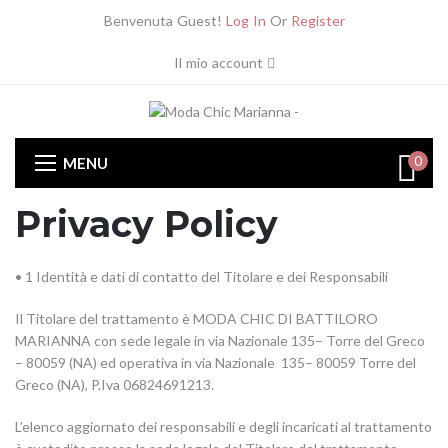
Benvenuta Guest!
Log In
Or
Register
Il mio account
0
MENU
Privacy Policy
• 1 Identità e dati di contatto del Titolare e dei Responsabili
Il Titolare del trattamento è MODA CHIC DI BATTILORO
MARIANNA con sede legale in via Nazionale 135– Torre del Greco
– 80059 (NA) ed operativa in via Nazionale 135– 80059 Torre del
Greco (NA), P.Iva 06824691213.
L’elenco aggiornato dei responsabili e degli incaricati al trattamento