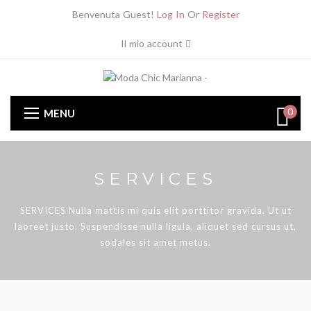
Benvenuta Guest!
Log In
Or
Register
Il mio account
0
MENU
SERVICES
SERVICES Nulla mattis mi quis elit porttitor gravida. Ut ut
laoreet justo. Suspendisse nulla ligula, aliquet sed cursus ut,
sodales sit amet metus.