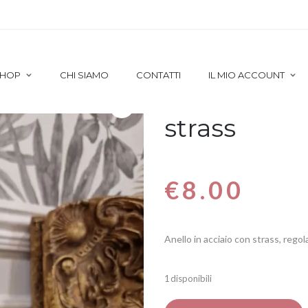
FASCIA GROUMETTE CON STRASS
HOP
CHI SIAMO
CONTATTI
IL MIO ACCOUNT
Anello Fas
strass
€
8.00
Anello in acciaio con strass, regola
1 disponibili