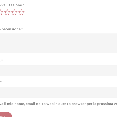
a valutazione
*
a recensione
*
e
*
l
*
va il mio nome, email e sito web in questo browser per la prossima 