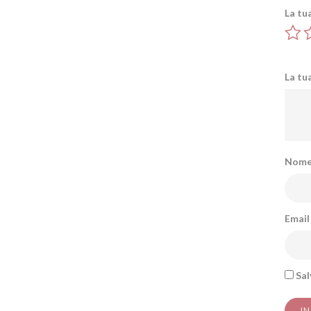
La tu
La tu
Nom
Emai
Sal