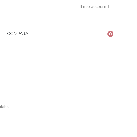
Il mio account
COMPARA
0
cia Groumette con
bile.