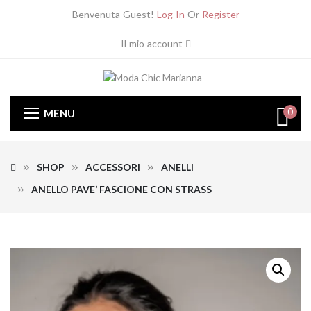
Benvenuta Guest!
Log In
Or
Register
Il mio account
0
MENU
SHOP
ACCESSORI
ANELLI
ANELLO PAVE’ FASCIONE CON STRASS