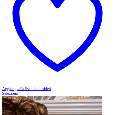
Aggiungi alla lista dei desideri
Questo
Seleziona
prodotto
ha
più
varianti.