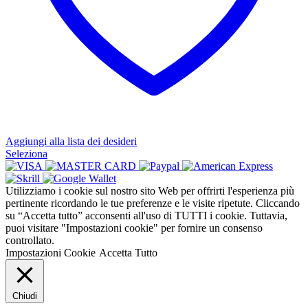
Aggiungi alla lista dei desideri
Questo
Seleziona
prodotto
ha
più
Utilizziamo i cookie sul nostro sito Web per offrirti l'esperienza più
varianti.
pertinente ricordando le tue preferenze e le visite ripetute. Cliccando
Le
su “Accetta tutto” acconsenti all'uso di TUTTI i cookie. Tuttavia,
opzioni
puoi visitare "Impostazioni cookie" per fornire un consenso
possono
controllato.
essere
Impostazioni Cookie
Accetta Tutto
scelte
nella
pagina
Chiudi
del