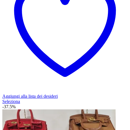
Aggiungi alla lista dei desideri
Questo
Seleziona
prodotto
-37.5%
ha
più
varianti.
Le