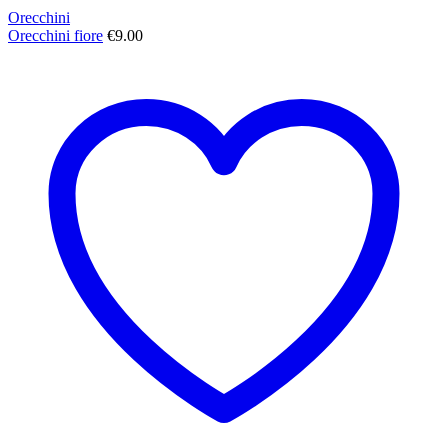
Orecchini
Orecchini fiore
€
9.00