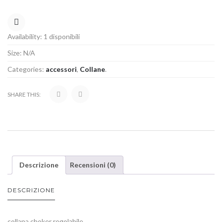
COMPARE
Availability:
1 disponibili
Size:
N/A
Categories:
accessori
,
Collane
.
SHARE THIS:
Descrizione
Recensioni (0)
DESCRIZIONE
collana choker regolabile.