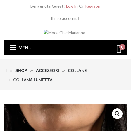
Benvenuta Guest!
Log In
Or
Register
Il mio account
0
MENU
SHOP
ACCESSORI
COLLANE
COLLANA LUNETTA