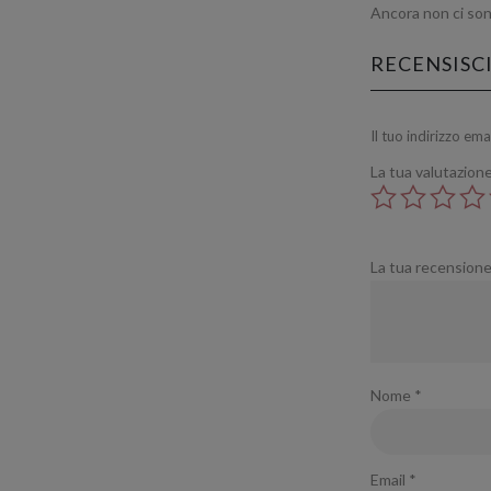
Ancora non ci son
RECENSISCI
Il tuo indirizzo em
La tua valutazion
La tua recension
Nome
*
Email
*