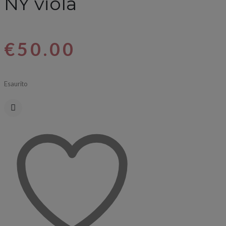
NY viola
€
50.00
Esaurito