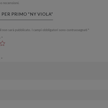
o recensioni.
 PER PRIMO “NY VIOLA”
ail non sarà pubblicato.
I campi obbligatori sono contrassegnati
*
e
*
e
*