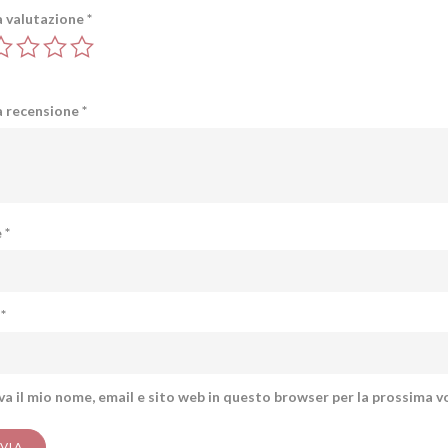
a valutazione
*
a recensione
*
e
*
l
*
va il mio nome, email e sito web in questo browser per la prossima 