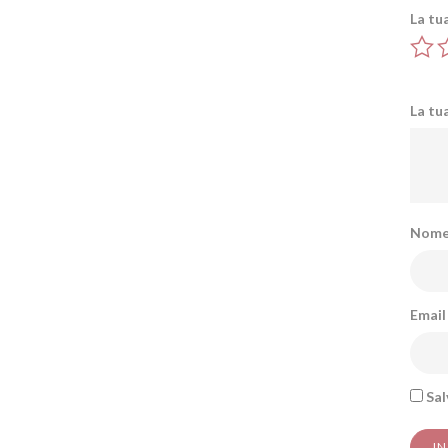
La tu
La tu
Nom
Emai
Sal