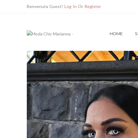
Benvenuta Guest!
Log In
Or
Register
SHOP
ACCESSORI
ORECCHINI
OREC
HOME
S