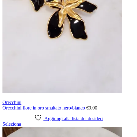
prodotto
Orecchini
Orecchini fiore in oro smaltato nero/bianco
€
9.00
Aggiungi alla lista dei desideri
Questo
Seleziona
prodotto
ha