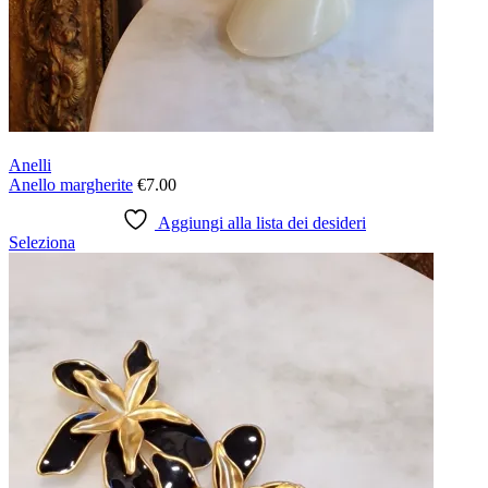
Anelli
Anello margherite
€
7.00
Aggiungi alla lista dei desideri
Questo
Seleziona
prodotto
ha
più
varianti.
Le
opzioni
possono
essere
scelte
nella
pagina
del