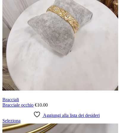
Bracciali
Bracciale occhio
€
10.00
Aggiungi alla lista dei desideri
Questo
Seleziona
prodotto
ha