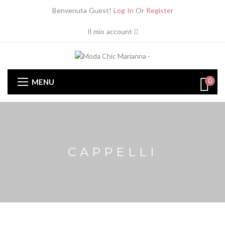
Benvenuta Guest!
Log In
Or
Register
Il mio account
0
MENU
CAPPELLI